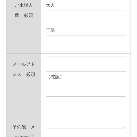
ご来場人
大人
数
必須
子供
メールアド
レス
必須
（確認）
その他、メ
ッセージ